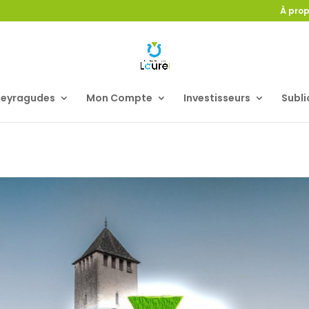
À pro
Peyragudes
Mon Compte
Investisseurs
Subli