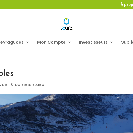
À pro
Peyragudes
Mon Compte
Investisseurs
Subli
bles
voir
|
0 commentaire